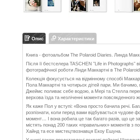
Опис
Характеристики
Книга - фотоальбом The Polaroid Diaries. Линда Мак
Після її бестселера TASCHEN "Life in Photographs" в
фотографічної роботи Лінди Маккартні в The Polaroid 
Колекція фокусується на відмінному способі Маккартн
Пола Маккартні та чотирьох дітей пари. Ми бачимо,
Джеймс поливає себе водою, а Мері та Стелла перевдя
верхова їзда та незліченні моменти повсякденного ж
Як каже Пол у вступі: «Вона просто бачила речі. Баг
розпізнати, коли перед вами відбувається чудове фот
момент… І вона робила це так багато разів, що це 
містять понад 200 таких «правильних» моментів з по
Хайнд та есе мистецтвознавця Екоу Ешуна.
У книзі також представлені яскраві пейзажі Шотландії