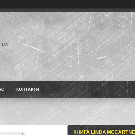
a.ua
АС
КОНТАКТИ
КНИГА LINDA MCCARTNEY