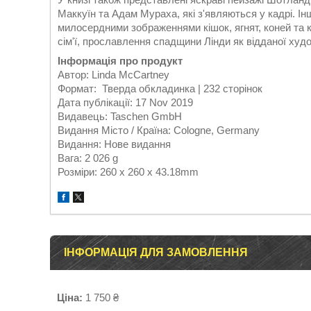
Маккуїн та Адам Мураха, які з'являються у кадрі. Ін
милосердними зображеннями кішок, ягнят, коней та 
сім'ї, прославлення спадщини Лінди як відданої худо
Інформація про продукт
Автор: Linda McCartney
Формат: Тверда обкладинка | 232 сторінок
Дата публікації: 17 Nov 2019
Видавець: Taschen GmbH
Видання Місто / Країна: Cologne, Germany
Видання: Нове видання
Вага: 2 026 g
Розміри: 260 x 260 x 43.18mm
ІНФОРМАЦІЯ ДЛЯ ЗАМОВЛЕННЯ
Ціна:
1 750 ₴