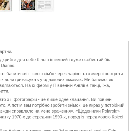
картни.
ідкрийте для себе більш інтимний і дуже особистий бік
Diaries.
і бачити світ і свою сім'ю через чарівні та химерні портрети
 як вони гримасують у однакових піжамах. Ми бачимо, як
гаються. На їх фермі у Південній Англії є танці, їжа,
иття.
ато з її фотографій - це лише одне клацання. Ви повинні
о. А потім вам потрібно зробити знімок. це якраз у потрібний
завжди справляло на мене враження». «Щоденники Polaroid»
чатку 1970-х до середини 1990-х, поряд із передмовою Кріссі
 та Арізони, а також незвичайні знаменитості, такі як Стів