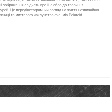
ші зображення свідчать про її любов до тварин, з
курей. Це передінстаграмний погляд на життя незвичайної
жниці та миттєвого чаклунства фільмів Polaroid.