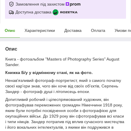
Замовлення під захистом
Доступна доставка
Опис
Характеристики
Доставка
Оплата
Умови п
Опис
Книга - фотоальбом "Masters of Photography Series" August
Sander.
Книжка Б/у у відмінному стані, як на фото.
Ненав'язливий фотограф-портретист, який з самого початку
своєї кар'єри знав, чого він хоче від своїх об'єктів, Серпень
Зандер - фотограф душі і літописець епохи.
Допитливий робочий і цілеспрямований художник, він
фотографував переможених громадян Німеччини 1918 року,
яким були потрібні посвідчення особи з фотографією для
окупаційних військ. До 1929 року він сфотографував всі класи
і типи німців. Зандер потрапив під вплив сучасного мистецтва
і його вокальних інтелектуалів, з якими він подружився в