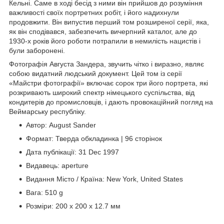
Кельні. Саме в ході бесід з ними він прийшов до розуміння
важливості своїх портретних робіт, і його надихнули
продовжити. Він випустив перший том розширеної серії, яка,
як він сподівався, забезпечить вичерпний каталог, але до
1930-х років його роботи потрапили в немилість нацистів і
були заборонені.
Фотографія Августа Зандера, звучить чітко і виразно, являє
собою видатний людський документ. Цей том із серії
«Майстри фотографії» включає сорок три його портрета, які
розкривають широкий спектр німецького суспільства, від
кондитерів до промисловців, і дають провокаційний погляд на
Веймарську республіку.
Автор: August Sander
Формат: Тверда обкладинка | 96 сторінок
Дата публікації: 31 Dec 1997
Видавець: aperture
Видання Місто / Країна: New York, United States
Вага: 510 g
Розміри: 200 x 200 x 12.7 мм