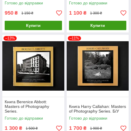
Готово до відправки
Готово до відправки
950
1 100
₴
₴
1 150 ₴
1 300 ₴
Купити
Купити
–13%
–11%
Книга Berenice Abbott:
Masters of Photography
Книга Harry Callahan: Masters
Series.
of Photography Series. Б/У
Готово до відправки
Готово до відправки
1 300
1 700
₴
₴
1 500 ₴
1 900 ₴