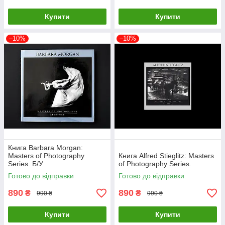
Купити
Купити
–10%
–10%
Книга Barbara Morgan:
Masters of Photography
Книга Alfred Stieglitz: Masters
Series. Б/У
of Photography Series.
Готово до відправки
Готово до відправки
890
890
₴
₴
990 ₴
990 ₴
Купити
Купити