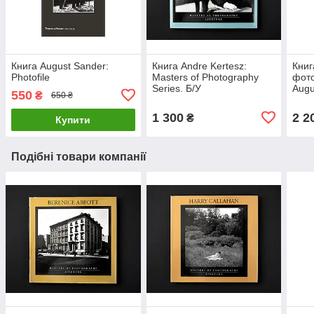
Книга August Sander:
Книга Andre Kertesz:
Книг
Photofile
Masters of Photography
фото
Series. Б/У
Augu
550
₴
650 ₴
"Mas
пода
1 300
2 2
₴
Купити
фот
Подібні товари компанії