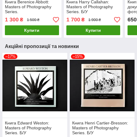
Книга Berenice Abbott:
Книга Harry Callahan:
Книг
Masters of Photography
Masters of Photography
доку
Series.
Series. Б/У
фото
Еббо
1 300
1 700
650
₴
₴
1 500 ₴
1 900 ₴
"Ape
Phot
Купити
Купити
Акційні пропозиції та новинки
–17%
–15%
Книга Edward Weston:
Книга Henri Cartier-Bresson:
Masters of Photography
Masters of Photography
Series. Б/У
Series. Б/У