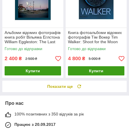
Альбоми відомих фотографів
Книга фотоальбоми відомих
книга робіт Вільяма Еглстона
фотографів Тім Вокер Tim
William Eggleston: The Last
Walker: Shoot for the Moon
Dyes книги про фотографію
книги про фешн світлини
Готово до відправки
Готово до відправки
2 400
4 800
₴
₴
2 500 ₴
5 000 ₴
Купити
Купити
Показати ще
Про нас
100% позитивних з 350 відгуків за рік
Працює з 20.09.2017