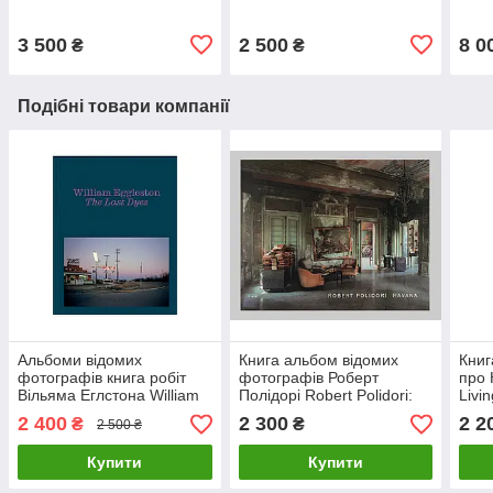
фотографа
книги про фотографію
фот
3 500
2 500
8 0
₴
₴
Подібні товари компанії
Альбоми відомих
Книга альбом відомих
Книг
фотографів книга робіт
фотографів Роберт
про 
Вільяма Еглстона William
Полідорі Robert Polidori:
Livi
Eggleston: The Last Dyes
Havana книги про
фото
2 400
2 300
2 2
₴
₴
2 500 ₴
книги про фотографію
мистецтво фотографії
ілюс
фот
Купити
Купити