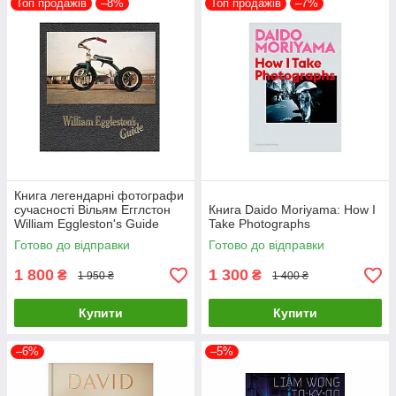
Топ продажів
–8%
Топ продажів
–7%
Книга легендарні фотографи
сучасності Вільям Егглстон
Книга Daido Moriyama: How I
William Eggleston's Guide
Take Photographs
книги з фотографії
Готово до відправки
Готово до відправки
1 800
1 300
₴
₴
1 950 ₴
1 400 ₴
Купити
Купити
–6%
–5%