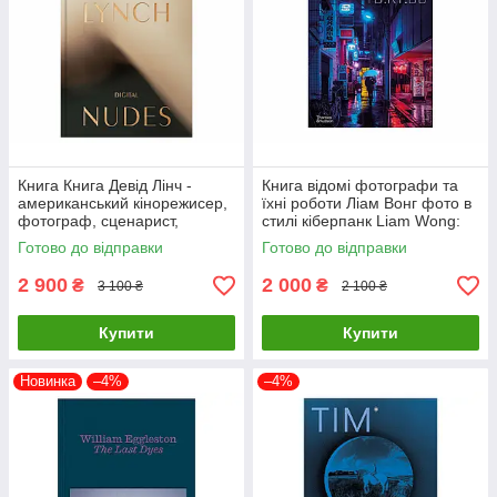
Книга Книга Девід Лінч -
Книга відомі фотографи та
американський кінорежисер,
їхні роботи Ліам Вонг фото в
фотограф, сценарист,
стилі кіберпанк Liam Wong:
художник, актор. David Lynch.
TOKYOO (М'яка палітурка)
Готово до відправки
Готово до відправки
Digital Nudes
2 900
2 000
₴
₴
3 100 ₴
2 100 ₴
Купити
Купити
Новинка
–4%
–4%