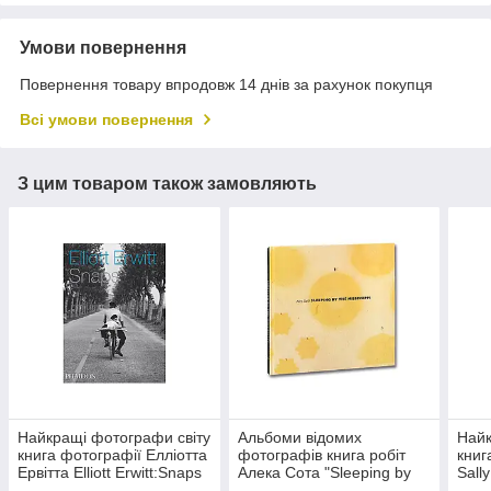
Умови повернення
Повернення товару впродовж 14 днів за рахунок покупця
Всі умови повернення
З цим товаром також замовляють
Найкращі фотографи світу
Альбоми відомих
Найк
книга фотографії Елліотта
фотографів книга робіт
книг
Ервітта Elliott Erwitt:Snaps
Алека Сота "Sleeping by
Sall
фотомистецтво книги для
the Mississippi" Alec Soth
Cros