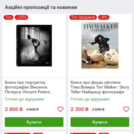
Акційні пропозиції та новинки
Топ
–13%
Топ продажів
–8%
Книга про портретну
Книга про фешн світлини
фотографію Вінсента
Тіма Вокера Tim Walker: Story
Петерса Vincent Peters.
Teller Найкращі фотографи
Personal Фотоальбоми
світу книги для фотографів
Готово до відправки
Готово до відправки
відомих фотографів
3 900
2 300
₴
₴
4 500 ₴
2 500 ₴
Купити
Купити