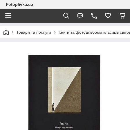
Fotoplivka.ua
Товари та послуги
Книги та фотоальбоми класиків світо