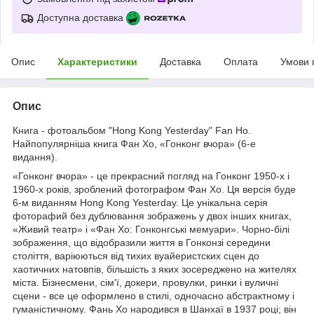
Доступна доставка
Опис
Характеристики
Доставка
Оплата
Умови 
Опис
Книга - фотоальбом "Hong Kong Yesterday" Fan Ho.
Найпопулярніша книга Фан Хо, «Гонконг вчора» (6-е
видання).
«Гонконг вчора» - це прекрасний погляд на Гонконг 1950-х і
1960-х років, зроблений фотографом Фан Хо. Ця версія буде
6-м виданням Hong Kong Yesterday. Це унікальна серія
фоторафий без дублювання зображень у двох інших книгах,
«Живий театр» і «Фан Хо: Гонконгські мемуари». Чорно-білі
зображення, що відобразили життя в Гонконзі середини
століття, варіюються від тихих вуайеристских сцен до
хаотичних натовпів, більшість з яких зосереджено на жителях
міста. Бізнесмени, сім'ї, докери, провулки, ринки і вуличні
сцени - все це оформлено в стилі, одночасно абстрактному і
гуманістичному. Фань Хо народився в Шанхаї в 1937 році; він