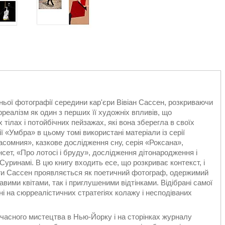
ьої фотографії середини кар'єри Вівіан Сассен, розкриваючи
рреалізм як один з перших її художніх впливів, що
тілах і потойбічних пейзажах, які вона зберегла в своїх
ї «Умбра» в цьому томі використані матеріали із серії
асомния», казкове дослідження сну, серія «Роксана»,
нсет, «Про лотосі і бруду», дослідження дітонародження і
Суринамі. В цю книгу входить есе, що розкриває контекст, і
ниги Сассен проявляється як поетичний фотограф, одержимий
равими квітами, так і приглушеними відтінками. Відібрані самої
ні на сюрреалістичних стратегіях колажу і несподіваних
учасного мистецтва в Нью-Йорку і на сторінках журналу