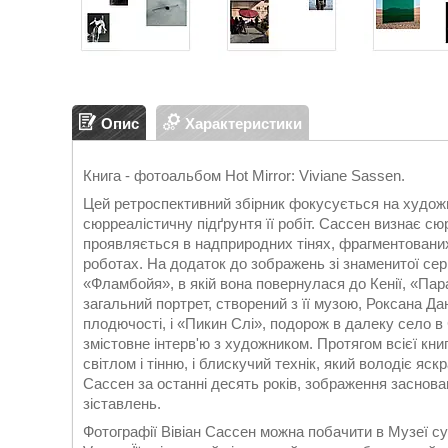
Опис
Характеристики
Книга - фотоальбом Hot Mirror: Viviane Sassen.
Цей ретроспективний збірник фокусується на художн
сюрреалістичну підґрунтя її робіт. Сассен визнає сю
проявляється в надприродних тінях, фрагментованих 
роботах. На додаток до зображень зі знаменитої сері
«Фламбойя», в якій вона повернулася до Кенії, «Пар
загальний портрет, створений з її музою, Роксана Да
плодючості, і «Пикин Слі», подорож в далеку село в 
змістовне інтерв'ю з художником. Протягом всієї к
світлом і тінню, і блискучий технік, який володіє яск
Сассен за останні десять років, зображення заснова
зіставлень.
Фотографії Вівіан Сассен можна побачити в Музеї с