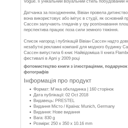
Vogue. Її унікальний візуальний стиль побудований н
Датчанка за походженням, Вівіан провела дитинство 
вона використовує або імітує в студії, як основний
Сассен залучають глядачів у гру розпізнавання пло
перспектива працює поза сили земного тяжіння.
Список нагород і публікацій Вівіан Сассен надто до
незабутні рекламні компанії для модного будинку Ca
Сассен випустила 6 книг. Найвідоміша її книга Flam
фестивалі в Арлі у 2009 році
фотомистецтво книги з ілюстраціями, подарунок
фотографів
Інформація про продукт
Формат: М'яка обкладинка | 160 сторінок
Дата публікації: 02 Oct 2018
Видавець: PRESTEL
Видання Місто / Країна: Munich, Germany
Видання: Нове видання
Вага: 830 g
Розміри: 250 x 350 x 10.16 mm