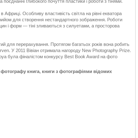
а поєднанні глибокого почуття пластики і роботи з тінями.
в Африці. Особливу властивість світла на рівні екватора
 прийом для створення нестандартного зображення. Роботи
щин і форм — тіні зливаються з силуетами, а просторова
вгий для перерахування. Протягом багатьох років вона робить
rven. У 2011 Вівіан отримала нагороду New Photography Prize.
boya була фіналістом конкурсу Best Book Award на фото
 фотографу книга, книги з фотографіями відомих