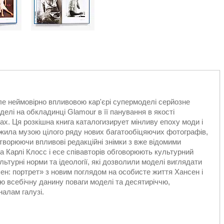
ле неймовірно впливовою кар'єрі супермоделі серйозне
оделі на обкладинці Glamour в її панування в якості
ах. Ця розкішна книга каталогизирует мінливу епоху моди і
ужила музою цілого ряду нових багатообіцяючих фотографів,
ворюючи впливові редакційні знімки з вже відомими
Карлі Клосс і есе співавторів обговорюють культурний
льтурні норми та ідеології, які дозволили моделі виглядати
ен: портрет» з новим поглядом на особисте життя Хансен і
всебічну данину поваги моделі та десятиріччю,
алам галузі.