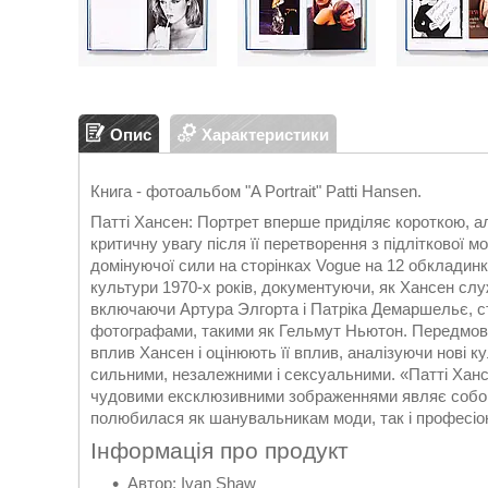
Опис
Характеристики
Книга - фотоальбом "A Portrait" Patti Hansen.
Патті Хансен: Портрет вперше приділяє короткою, а
критичну увагу після її перетворення з підліткової м
домінуючої сили на сторінках Vogue на 12 обкладинк
культури 1970-х років, документуючи, як Хансен сл
включаючи Артура Элгорта і Патріка Демаршельє, ст
фотографами, такими як Гельмут Ньютон. Передмова 
вплив Хансен і оцінюють її вплив, аналізуючи нові ку
сильними, незалежними і сексуальними. «Патті Ханс
чудовими ексклюзивними зображеннями являє собою 
полюбилася як шанувальникам моди, так і професіон
Інформація про продукт
Автор: Ivan Shaw