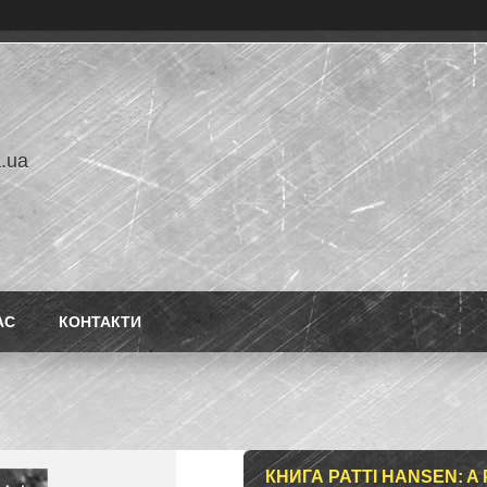
a.ua
АС
КОНТАКТИ
КНИГА PATTI HANSEN: A 