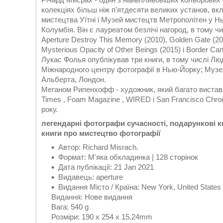
колекціях більш ніж п'ятдесяти великих установ, 
мистецтва Уїтні і Музей мистецтв Метрополітен у Н
Колумбія. Він є лауреатом безлічі нагород, в тому ч
Aperture Destroy This Memory (2010), Golden Gate (2
Mysterious Opacity of Other Beings (2015) і Border Can
Лукас Фолья опублікував три книги, в тому числі Лю
Міжнародного центру фотографії в Нью-Йорку; Музей
Альберта, Лондон.
Меганом Рипенхофф - художник, який багато виставля
Times , Foam Magazine , WIRED і San Francisco Chro
року.
легендарні фотографи сучасності, подарункові к
книги про мистецтво фотографії
Автор: Richard Misrach.
Формат: М'яка обкладинка | 128 сторінок
Дата публікації: 21 Jan 2021
Видавець: aperture
Видання Місто / Країна: New York, United States
Видання: Нове видання
Вага: 540 g
Розміри: 190 x 254 x 15.24mm