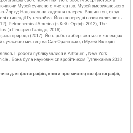
включаючи Музей сучасного мистецтва, Музей американського
ью-Йорку; Національна художня галерея, Вашингтон, округ
ислі стипендії Гуггенхайма. Його попередні назви включають
012), Petrochemical America (з Кейт Орфф, 2012), The
tos (з Гільєрмо Галіндо, 2016).
дська природа (2017). Його роботи зберігаються в колекціях
 сучасного мистецтва Сан-Франциско; і Музей Вікторії і
вся. Її роботи публікувалися в Artforum , New York
nicle . Вона була науковим співробітником Гуггенхайма 2018
ниги для фотографів, книги про мистецтво фотографії,