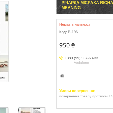
РІЧАРДА МІСРАХА RICH
MEANING
Немає в наявності
Код:
B-196
950 ₴
+380 (99) 967-63-33
Vodafone
повернення товару протягом 14