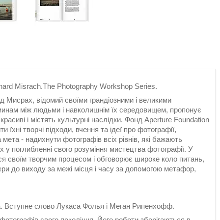
ard Misrach.The Photography Workshop Series.
рд Мисрах, відомий своїми грандіозними і великими
єминам між людьми і навколишнім їх середовищем, пропонує
красиві і містять культурні наслідки. Фонд Aperture Foundation
 їхні творчі підходи, вчення та ідеї про фотографії,
мета - надихнути фотографів всіх рівнів, які бажають
х у поглибленні свого розуміння мистецтва фотографії. У
ся своїм творчим процесом і обговорює широке коло питань,
фери до виходу за межі місця і часу за допомогою метафор,
а. Вступне слово Лукаса Фолья і Меган Рипенхофф.
фотографів свого покоління. Його роботи зберігаються в