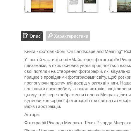
Опис
Характеристики
Книга - фотоальбом "On Landscape and Meaning" Rich
У шостій частині серії «Майстерня фотографії» Річа
пейзажами, в яких основна увага приділяється вза
свої погляди на створення фотографій, які візуально 
працює з провідними фотографами світу, щоб розкрити
пропонуючи практичний досвід у вигляді книги. Наша 
поліпшити свою роботу, а також читачів, зацікавлени
цьому томі через зображення і слова Мисрах ділить
від мови кольорової фотографії і гри світла і атмос
міфів і абстракцій.
Автори:
Фотографії Річарда Мисраха. Текст Річарда Мисрах
Річард Мисрах - один з найвпливовіших кольорових 