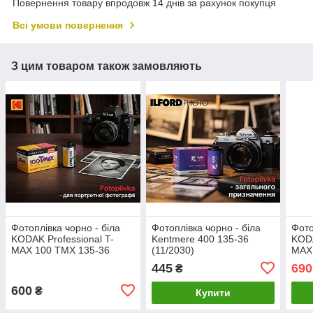
Повернення товару впродовж 14 днів за рахунок покупця
Всі умови повернення
З цим товаром також замовляють
Фотоплівка чорно - біла
Фотоплівка чорно - біла
Фото
KODAK Professional T-
Kentmere 400 135-36
KODA
MAX 100 TMX 135-36
(11/2030)
MAX
(12/2026)
(04/
445
690
₴
600
₴
Купити