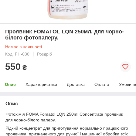
Проявник FOMATOL LQN 250мл. для чорно-
білого фотопаперу.
Немає в наявності
Код: FH-030
Роздріб
550
₴
Опис
Характеристики
Доставка
Оплата
Умови п
Опис
Фотохімія FOMA Fomatol LQN 250ml Concentrate проявник
для чорно-білого паперу.
Рідкий концентрат для приготування нормально працюючого
проявника, призначеного для ручної і машинної обробки всіх