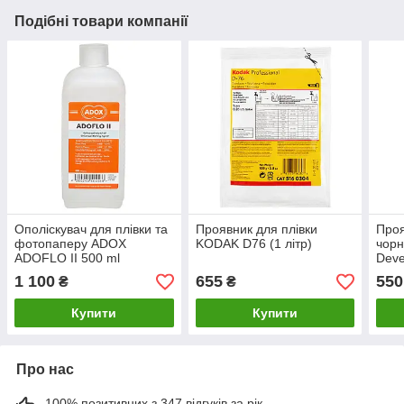
Подібні товари компанії
Ополіскувач для плівки та
Проявник для плівки
Проя
фотопаперу ADOX
KODAK D76 (1 літр)
чорн
ADOFLO II 500 ml
Deve
Concentrate.
1 100
655
550
₴
₴
Купити
Купити
Про нас
100% позитивних з 347 відгуків за рік