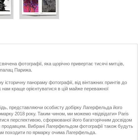
исвячена фотографії, яка щорічно привертає тисячі митців,
й палац Парижа.
 історичну панораму фотографії, від вінтажних принтів до
як нам краще орієнтуватися в цій майже переважної
відь, представляючи особисту добірку Лагерфельда його
марку 2018 року. Таким чином, ми можемо «відвідати» Paris
итися перспективою, сформованої його багаторічним досвідом
м продавцем. Вибрані Лагерфельдом фотографії також будуть
 нам походити по ярмарку очима Лагерфельда.