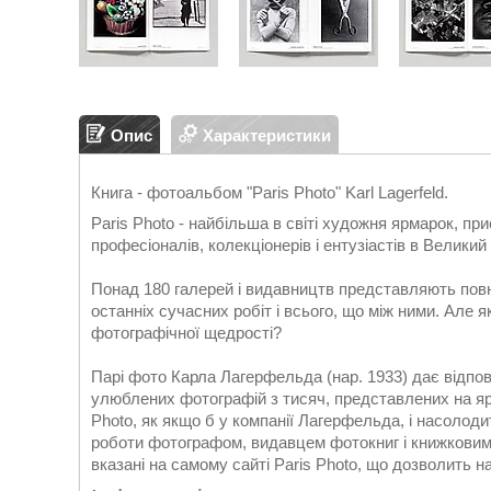
Опис
Характеристики
Книга - фотоальбом "Paris Photo" Karl Lagerfeld.
Paris Photo - найбільша в світі художня ярмарок, пр
професіоналів, колекціонерів і ентузіастів в Велики
Понад 180 галерей і видавництв представляють повну
останніх сучасних робіт і всього, що між ними. Але 
фотографічної щедрості?
Парі фото Карла Лагерфельда (нар. 1933) дає відпо
улюблених фотографій з тисяч, представлених на яр
Photo, як якщо б у компанії Лагерфельда, і насолод
роботи фотографом, видавцем фотокниг і книжкови
вказані на самому сайті Paris Photo, що дозволить