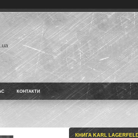
a.ua
АС
КОНТАКТИ
КНИГА KARL LAGERFELD