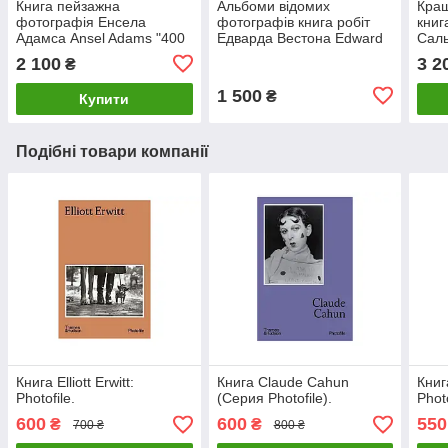
Книга пейзажна
Альбоми відомих
Кращ
фотографія Енсела
фотографів книга робіт
книг
Адамса Ansel Adams "400
Едварда Вестона Edward
Саль
Photographs" (Тверда
Weston: One Hundred
Seba
2 100
3 2
₴
палітурка) книги для
Twenty-five Photographs
книг
фотографів
1 500
₴
Купити
Подібні товари компанії
Книга Elliott Erwitt:
Книга Claude Cahun
Книг
Photofile.
(Серия Photofile).
Photo
600
600
550
₴
₴
700 ₴
800 ₴