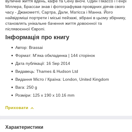
вуличне життя вдень, кафе та Сену вночі. Один Пікассо і Генрі
Міллера, Брассаи знав і фотографував провідних діячів свого
часу - Джакометті, Сартра, Дали, Матісса і Манна. Його
найвідоміші портрети і міські пейзажі, зібрані в цьому збірнику,
становлять унікальне бачення життя довоєнної та
післявоєнної Європі.
Інформація про книгу
Автор: Brassai
Формат: М'яка обкладинка | 144 сторінок
Дата публікації: 16 Sep 2014
Видавець: Thames & Hudson Ltd
Видання Місто / Країна: London, United Kingdom
Вага: 250 g
Розміри: 125 x 190 x 10.16 mm
Приховати
Характеристики