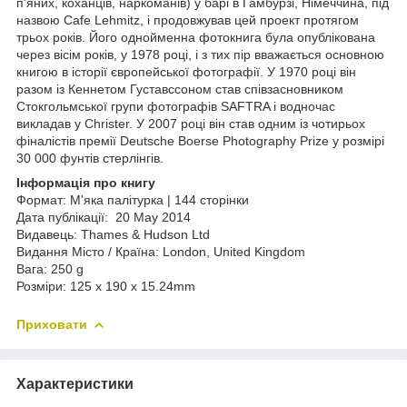
п'яних, коханців, наркоманів) у барі в Гамбурзі, Німеччина, під
назвою Cafe Lehmitz, і продовжував цей проект протягом
трьох років. Його однойменна фотокнига була опублікована
через вісім років, у 1978 році, і з тих пір вважається основною
книгою в історії європейської фотографії. У 1970 році він
разом із Кеннетом Густавссоном став співзасновником
Стокгольмської групи фотографів SAFTRA і водночас
викладав у Christer. У 2007 році він став одним із чотирьох
фіналістів премії Deutsche Boerse Photography Prize у розмірі
30 000 фунтів стерлінгів.
Інформація про книгу
Формат: М'яка палітурка | 144 сторінки
Дата публікації: 20 May 2014
Видавець: Thames & Hudson Ltd
Видання Місто / Країна: London, United Kingdom
Вага: 250 g
Розміри: 125 x 190 x 15.24mm
Приховати
Характеристики