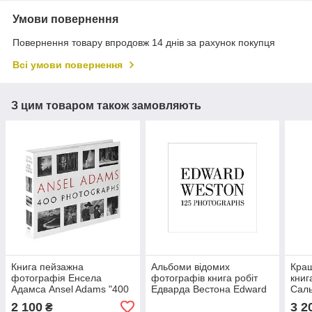
Умови повернення
Повернення товару впродовж 14 днів за рахунок покупця
Всі умови повернення
З цим товаром також замовляють
Книга пейзажна
Альбоми відомих
Кращ
фотографія Енсела
фотографів книга робіт
книг
Адамса Ansel Adams "400
Едварда Вестона Edward
Саль
Photographs" (Тверда
Weston: One Hundred
Seba
2 100
3 2
₴
палітурка) книги для
Twenty-five Photographs
книг