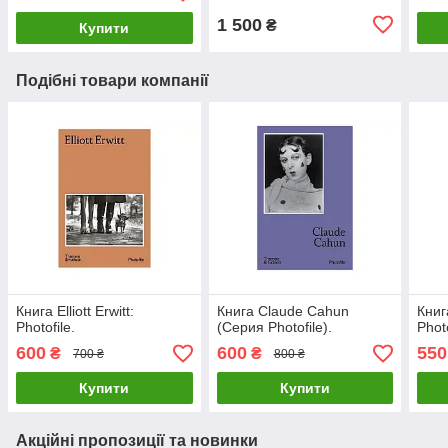
фотографів
1 500
₴
Купити
Подібні товари компанії
Книга Elliott Erwitt:
Книга Claude Cahun
Книг
Photofile.
(Серия Photofile).
Photo
600
600
550
₴
₴
700 ₴
800 ₴
Купити
Купити
Акційні пропозиції та новинки