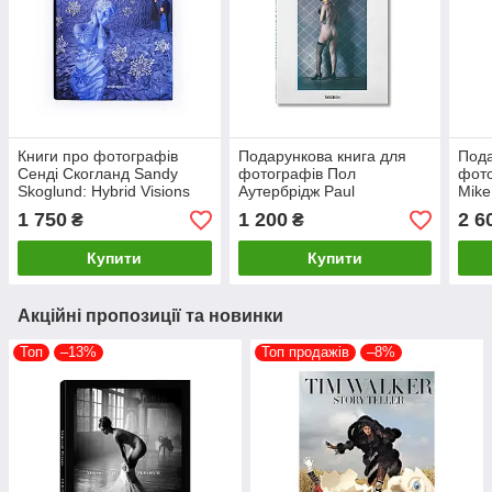
Книги про фотографів
Подарункова книга для
Пода
Сенді Скогланд Sandy
фотографів Пол
фото
Skoglund: Hybrid Visions
Аутербрідж Paul
Mike
подарункова книга для
Outerbridge Taschen книги
and 
1 750
1 200
2 6
₴
₴
фотографів про
про мистецтво фотографії
фото
фотографію
Купити
Купити
Акційні пропозиції та новинки
Топ
–13%
Топ продажів
–8%