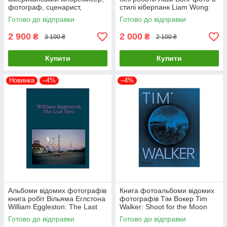
фотограф, сценарист,
стилі кіберпанк Liam Wong:
художник, актор. David Lynch.
TOKYOO (М'яка палітурка)
Готово до відправки
Готово до відправки
Digital Nudes
2 900
2 000
₴
₴
3 100 ₴
2 100 ₴
Купити
Купити
Новинка
–4%
–4%
Альбоми відомих фотографів
Книга фотоальбоми відомих
книга робіт Вільяма Еглстона
фотографів Тім Вокер Tim
William Eggleston: The Last
Walker: Shoot for the Moon
Dyes книги про фотографію
книги про фешн світлини
Готово до відправки
Готово до відправки