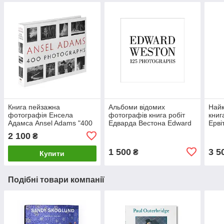
Книга пейзажна
Альбоми відомих
Найк
фотографія Енсела
фотографів книга робіт
книг
Адамса Ansel Adams "400
Едварда Вестона Edward
Ервіт
Photographs" (Тверда
Weston: One Hundred
фото
2 100
₴
палітурка) книги для
Twenty-five Photographs
фот
фотографів
1 500
3 5
₴
Купити
Подібні товари компанії