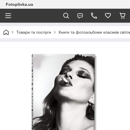
Fotoplivka.ua
Товари та послуги
Книги та фотоальбоми класиків світо