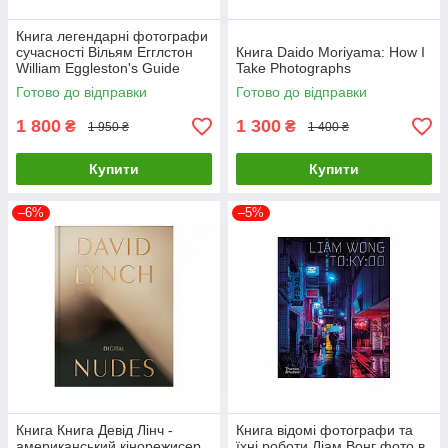
Книга легендарні фотографи
сучасності Вільям Егглстон
Книга Daido Moriyama: How I
William Eggleston's Guide
Take Photographs
книги з фотографії
Готово до відправки
Готово до відправки
1 800
1 300
₴
₴
1 950 ₴
1 400 ₴
Купити
Купити
–6%
–5%
Книга Книга Девід Лінч -
Книга відомі фотографи та
американський кінорежисер,
їхні роботи Ліам Вонг фото в