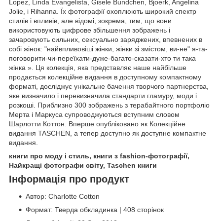
Lopez, Linda Evangelista, Gisele Bundchen, Bjoerk, Angelina
Jolie, і Rihanna. Їх фотографії охоплюють широкий спектр
стилів і впливів, але відомі, зокрема, тим, що вони
використовують цифрове збільшення зображень і
зачаровують сильних, сексуально заряджених, впевнених в
собі жінок: "найвпливовіші жінки, жінки зі змістом, ви-не" я-та-
поговорити-чи-переїхати-дуже-багато-сказати-хто ти така
жінка ». Ця колекція, яка представляє наше найбільше
продається колекційне видання в доступному компактному
форматі, досліджує унікальне бачення творчого партнерства,
яке визначило і перевизначила стандарти гламуру, моди і
розкоші. Приблизно 300 зображень з терабайтного портфоліо
Мерта і Маркуса супроводжуються вступним словом
Шарлотти Коттон. Вперше опубліковано як Колекційне
видання TASCHEN, а тепер доступно як доступне компактне
видання.
книги про моду і стиль, книги з fashion-фотографії,
Найкращі фотографи світу, Taschen книги
Інформація про продукт
Автор: Charlotte Cotton
Формат: Тверда обкладинка | 408 сторінок