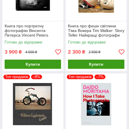
Книга про портретну
Книга про фешн світлини
фотографію Вінсента
Тіма Вокера Tim Walker: Story
Петерса Vincent Peters.
Teller Найкращі фотографи
Personal Фотоальбоми
світу книги для фотографів
Готово до відправки
Готово до відправки
відомих фотографів
3 900
2 300
₴
₴
4 500 ₴
2 500 ₴
Купити
Купити
Топ продажів
–8%
Топ продажів
–7%