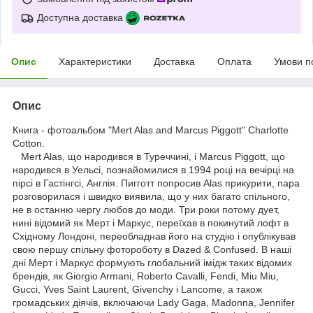
Доступна доставка
Опис
Характеристики
Доставка
Оплата
Умови п
Опис
Книга - фотоальбом "Mert Alas and Marcus Piggott" Charlotte
Cotton.
Mert Alas, що народився в Туреччині, і Marcus Piggott, що
народився в Уельсі, познайомилися в 1994 році на вечірці на
пірсі в Гастінгсі, Англія. Пигготт попросив Alas прикурити, пара
розговорилася і швидко виявила, що у них багато спільного,
не в останню чергу любов до моди. Три роки потому дует,
нині відомий як Мерт і Маркус, переїхав в покинутий лофт в
Східному Лондоні, переобладнав його на студію і опублікував
свою першу спільну фотороботу в Dazed & Confused. В наші
дні Мерт і Маркус формують глобальний імідж таких відомих
брендів, як Giorgio Armani, Roberto Cavalli, Fendi, Miu Miu,
Gucci, Yves Saint Laurent, Givenchy і Lancome, а також
громадських діячів, включаючи Lady Gaga, Madonna, Jennifer