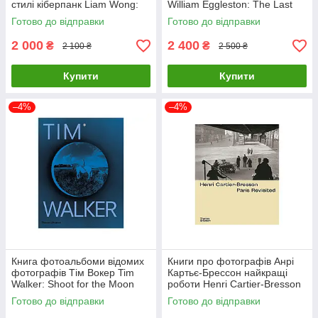
стилі кіберпанк Liam Wong:
William Eggleston: The Last
TOKYOO (М'яка палітурка)
Dyes книги про фотографію
Готово до відправки
Готово до відправки
2 000
2 400
₴
₴
2 100 ₴
2 500 ₴
Купити
Купити
–4%
–4%
Книга фотоальбоми відомих
Книги про фотографів Анрі
фотографів Тім Вокер Tim
Картьє-Брессон найкращі
Walker: Shoot for the Moon
роботи Henri Cartier-Bresson
книги про фешн світлини
" Paris Revisited "
Готово до відправки
Готово до відправки
фотомистецтво