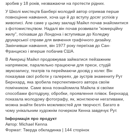
зробив у 18 років, незважаючи на протести рідних.
У Школі мистецтв Банбері молодий автор отримав перше
повноцінне навчання, хоча ще й до вступу досяг успіхів у
живописі. Але саме у цьому закладі Майкл почав знайомитися
з фотомистецтвом. Надалі він почав розвивати "комерційну
жилу", поїхавши до Лондона і вступивши до Коледжу
друкарської справи для вивчення графічного дизайну.
Закінчивши навчання, він 1977 року переїхав до Сан-
Франциско і вперше побачив США.
В Америці Майкл продовжував займатися пейзажним
напрямком, паралельно працюючи для преси, студій
звукозапису, театрів та переймаючи досвід у колег. Він
показував свої роботи у галереях, де зустрів знамениту Рут
Бернхард, яка зробила перспективного автора своїм
помічником. Саме вона познайомила Майкла зі своїми
способами фотодруку, обробки, проявлення плівок. Бернхард
показала молодому фотографу, як, жонглюючи негативами,
можна знайти безліч можливостей для творчості. Багато в
чому унікальним художнім почерком Кенна завдячує Рут.
Інформація про продукт
Автор: Michael Kenna
Формат: Тверда обкладинка | 144 сторінок