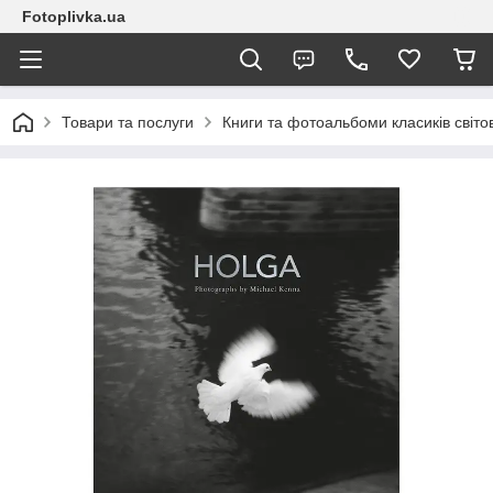
Fotoplivka.ua
Товари та послуги
Книги та фотоальбоми класиків світо