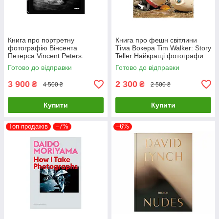
Книга про портретну
Книга про фешн світлини
фотографію Вінсента
Тіма Вокера Tim Walker: Story
Петерса Vincent Peters.
Teller Найкращі фотографи
Personal Фотоальбоми
світу книги для фотографів
Готово до відправки
Готово до відправки
відомих фотографів
3 900
2 300
₴
₴
4 500 ₴
2 500 ₴
Купити
Купити
Топ продажів
–7%
–6%