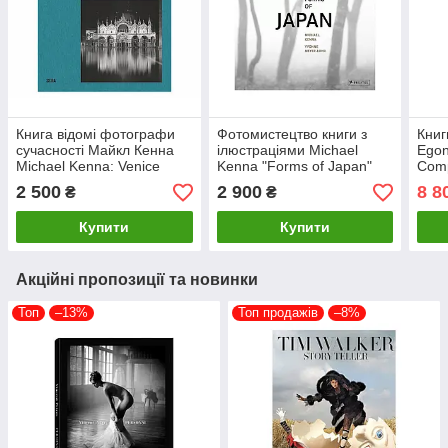
Книга відомі фотографи
Фотомистецтво книги з
Книг
сучасності Майкл Кенна
ілюстраціями Michael
Egon
Michael Kenna: Venice
Kenna "Forms of Japan"
Comp
книги про фотографію
книги з фотографії Майкл
1918
2 500
2 900
8 8
₴
₴
Кенна Японія
істо
Купити
Купити
Акційні пропозиції та новинки
Топ
–13%
Топ продажів
–8%