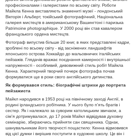
професіоналами і галеристами по всьому світу. Роботи
Майкла Кенна виставляють знамениті музеї - лондонський
Вікторія і Альберт, токійський фотографічний, Національна
галерея мистецтв в американському Вашингтоні і паризька
Patrimoine photographique. У 2000 році він став кавалером
французького ордена мистецтв.
Фотограф випустив більше 20 книг, в яких представлені кадри,
зроблені по всьому світу - від засніжених ландшафтів
японського острова Хоккайдо до мальовничих італійських
пейзажів. Глядачів вражає поєднання камерності і внутрішньої
напруженості - особливий, дивовижний стиль робіт Майкла
Кенна. Характерний творчий почерк фотографа почав
формуватися ще в роки свого англійського дитинства.
Як формувався стиль: біографічні штрихи до портрета
пейзажиста
Майкл народився в 1953 році на північному заході Англії, в
родині ірландського робітника. У нього було п'ять братів і
сестер. Як і належало за суворим католицьким звичаєм, а
сім'я дотримувалася, до 17 років Майкл відвідував духовну
семінарію, збираючись прийняти сан священика. Однак,
шанувальникам його творчості пощастило: Кенна відмовився
від цієї думки і вирішив поступити в художню школу. Це він і