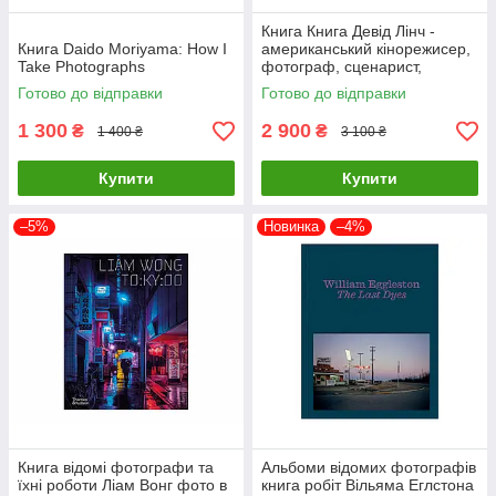
Книга Книга Девід Лінч -
Книга Daido Moriyama: How I
американський кінорежисер,
Take Photographs
фотограф, сценарист,
художник, актор. David Lynch.
Готово до відправки
Готово до відправки
Digital Nudes
1 300
2 900
₴
₴
1 400 ₴
3 100 ₴
Купити
Купити
–5%
Новинка
–4%
Книга відомі фотографи та
Альбоми відомих фотографів
їхні роботи Ліам Вонг фото в
книга робіт Вільяма Еглстона