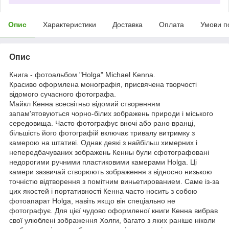
Опис
Характеристики
Доставка
Оплата
Умови п
Опис
Книга - фотоальбом "Holga" Michael Kenna.
Красиво оформлена монографія, присвячена творчості
відомого сучасного фотографа.
Майкл Кенна всесвітньо відомий створенням
запам'ятовуються чорно-білих зображень природи і міського
середовища. Часто фотографує вночі або рано вранці,
більшість його фотографій включає тривалу витримку з
камерою на штативі. Однак деякі з найбільш химерних і
непередбачуваних зображень Кенны були сфотографовані
недорогими ручними пластиковими камерами Holga. Ці
камери зазвичай створюють зображення з відносно низькою
точністю відтворення з помітним виньетированием. Саме із-за
цих якостей і портативності Кенна часто носить з собою
фотоапарат Holga, навіть якщо він спеціально не
фотографує. Для цієї чудово оформленої книги Кенна вибрав
свої улюблені зображення Холги, багато з яких раніше ніколи