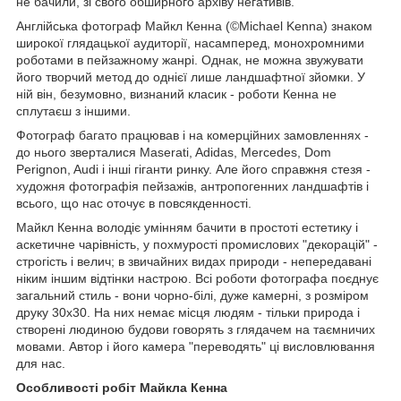
не бачили, зі свого обширного архіву негативів.
Англійська фотограф Майкл Кенна (©Michael Kenna) знаком
широкої глядацької аудиторії, насамперед, монохромними
роботами в пейзажному жанрі. Однак, не можна звужувати
його творчий метод до однієї лише ландшафтної зйомки. У
ній він, безумовно, визнаний класик - роботи Кенна не
сплутаєш з іншими.
Фотограф багато працював і на комерційних замовленнях -
до нього зверталися Maserati, Adidas, Mercedes, Dom
Perignon, Audi і інші гіганти ринку. Але його справжня стезя -
художня фотографія пейзажів, антропогенних ландшафтів і
всього, що нас оточує в повсякденності.
Майкл Кенна володіє умінням бачити в простоті естетику і
аскетичне чарівність, у похмурості промислових "декорацій" -
строгість і велич; в звичайних видах природи - непередавані
ніким іншим відтінки настрою. Всі роботи фотографа поєднує
загальний стиль - вони чорно-білі, дуже камерні, з розміром
друку 30х30. На них немає місця людям - тільки природа і
створені людиною будови говорять з глядачем на таємничих
мовами. Автор і його камера "переводять" ці висловлювання
для нас.
Особливості робіт Майкла Кенна