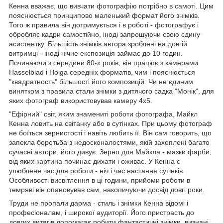
Кенна вважає, що вивчати фотографію потрібно в самоті. Цим
пояснюється принципово маленький формат його знімків.
Того ж правила він дотримується і в роботі - фотографує і
обробляє кадри самостійно, іноді запрошуючи свою єдину
асистентку. Більшість знімків автора зроблені на довгій
витримці - іноді нічне експозиція займає до 10 годин.
Починаючи з середини 80-х років, він працює з камерами
Hasselblad і Holga середніх форматів, чим і пояснюється
"квадратность" більшості його композицій. Чи не єдиним
винятком з правила стали знімки з дитячого садка "Монік", для
яких фотограф використовував камеру 4х5.
"Ефірний" світ, яким знамениті роботи фотографа, Майкл
Кенна ловить на світанку або в сутінках. При цьому фотограф
не боїться зернистості і навіть любить її. Він сам говорить, що
запекла боротьба з недосконалостями, якій захоплені багато
сучасні автори, його дивує. Зерно для Майкла - мазки фарби,
від яких картина починає дихати і оживає. У Кенна є
улюблене час для роботи - ніч і час настання сутінків.
Особливості висвітлення в ці години, прийоми роботи в
темряві він опановував сам, накопичуючи досвід довгі роки.
Труди не пропали дарма - стиль і знімки Кенна відомі і
професіоналам, і широкої аудиторії. Його пристрасть до
довгих витягів допомагає робити фантастичні знімки, визнані