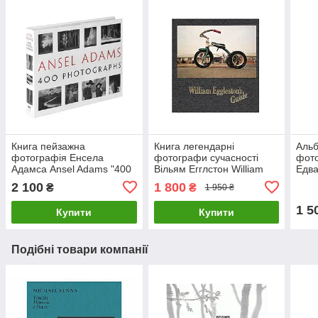
Книга пейзажна
Книга легендарні
Альб
фотографія Енсела
фотографи сучасності
фото
Адамса Ansel Adams "400
Вільям Егглстон William
Едва
Photographs" (Тверда
Eggleston's Guide книги з
West
2 100
1 800
₴
₴
1 950 ₴
палітурка) книги для
фотографії
Twen
фотографів
1 5
Купити
Купити
Подібні товари компанії