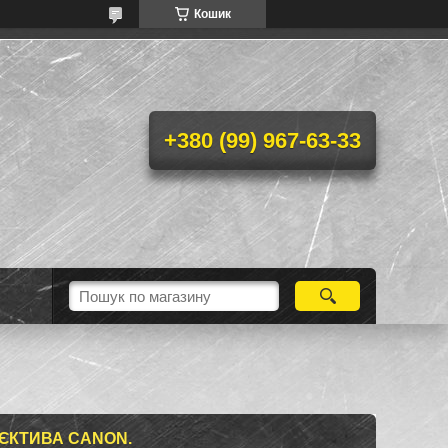
Кошик
+380 (99) 967-63-33
'ЄКТИВА CANON.