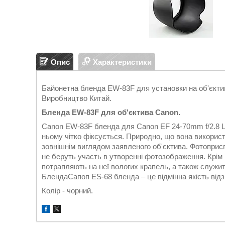
Опис
Характеристики
Байонетна бленда EW-83F для установки на об'єкти
Виробництво Китай.
Бленда EW-83F для об'єктива Canon.
Canon EW-83F бленда для Canon EF 24-70mm f/2.8 L 
ньому чітко фіксується. Природно, що вона використ
зовнішнім виглядом заявленого об'єктива. Фотопри
не беруть участь в утворенні фотозображення. Крім 
потрапляють на неї вологих крапель, а також служи
БлендаСапоп ES-68 бленда – це відмінна якість відз
Колір - чорний.