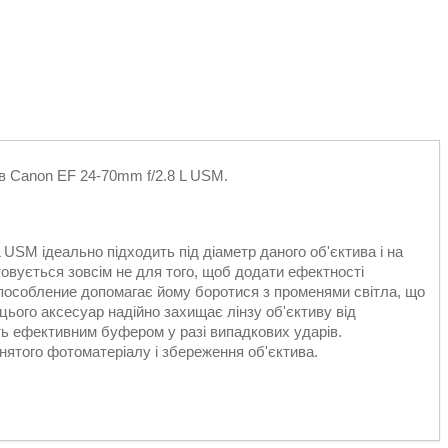
в Canon EF 24-70mm f/2.8 L USM.
USM ідеально підходить під діаметр даного об'єктива і на
овується зовсім не для того, щоб додати ефектності
способление допомагає йому боротися з променями світла, що
цього аксесуар надійно захищає лінзу об'єктиву від
ть ефективним буфером у разі випадкових ударів.
нятого фотоматеріалу і збереження об'єктива.