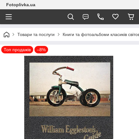
Fotoplivka.ua
Товари та послуги
Книги та фотоальбоми класиків світо
Топ продажів
–8%