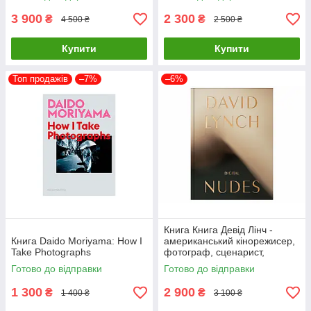
відомих фотографів
3 900
2 300
₴
₴
4 500 ₴
2 500 ₴
Купити
Купити
Топ продажів
–7%
–6%
Книга Книга Девід Лінч -
Книга Daido Moriyama: How I
американський кінорежисер,
Take Photographs
фотограф, сценарист,
художник, актор. David Lynch.
Готово до відправки
Готово до відправки
Digital Nudes
1 300
2 900
₴
₴
1 400 ₴
3 100 ₴