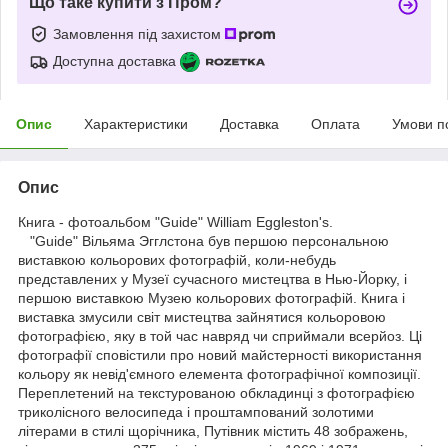
Що таке купити з Пром?
Замовлення під захистом
Доступна доставка
Опис
Характеристики
Доставка
Оплата
Умови п
Опис
Книга - фотоальбом "Guide" William Eggleston's.
"Guide" Вільяма Эгглстона був першою персональною
виставкою кольорових фотографій, коли-небудь
представлених у Музеї сучасного мистецтва в Нью-Йорку, і
першою виставкою Музею кольорових фотографій. Книга і
виставка змусили світ мистецтва зайнятися кольоровою
фотографією, яку в той час навряд чи сприймали всерйоз. Ці
фотографії сповістили про новий майстерності використання
кольору як невід'ємного елемента фотографічної композиції.
Переплетений на текстурованою обкладинці з фотографією
триколісного велосипеда і проштампований золотими
літерами в стилі щорічника, Путівник містить 48 зображень,