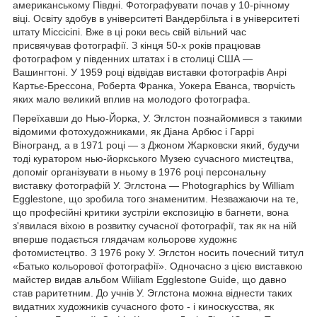
американському Півдні. Фотографувати почав у 10-річному
віці. Освіту здобув в університеті Вандербільта і в університеті
штату Міссісіпі. Вже в ці роки весь свій вільний час
присвячував фотографії. З кінця 50-х років працював
фотографом у південних штатах і в столиці США —
Вашингтоні. У 1959 році відвідав виставки фотографів Анрі
Картьє-Брессона, Роберта Франка, Уокера Еванса, творчість
яких мало великий вплив на молодого фотографа.
Переїхавши до Нью-Йорка, У. Эглстон познайомився з такими
відомими фотохудожниками, як Діана Арбюс і Гаррі
Віногранд, а в 1971 році — з Джоном Жарковски який, будучи
тоді куратором нью-йоркського Музею сучасного мистецтва,
допоміг організувати в ньому в 1976 році персональну
виставку фотографій У. Эглстона — Photographics by William
Egglestone, що зробила того знаменитим. Незважаючи на те,
що професійні критики зустріли експозицію в багнети, вона
з'явилася віхою в розвитку сучасної фотографії, так як на ній
вперше подається глядачам кольорове художнє
фотомистецтво. З 1976 року У. Эглстон носить почесний титул
«Батько кольорової фотографії». Одночасно з цією виставкою
майстер видав альбом Wiiliam Egglestone Guide, що давно
став раритетним. До учнів У. Эглстона можна віднести таких
видатних художників сучасного фото - і киноскусства, як