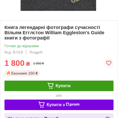
Книга легендарні фотографи сучасності
Вільям Егглстон William Eggleston's Guide
книги з фотографії
Готово до відправки
Код: B-018
Роздріб
1 800
₴
1 950 ₴
Економія
150 ₴
Купити
або
Купити з