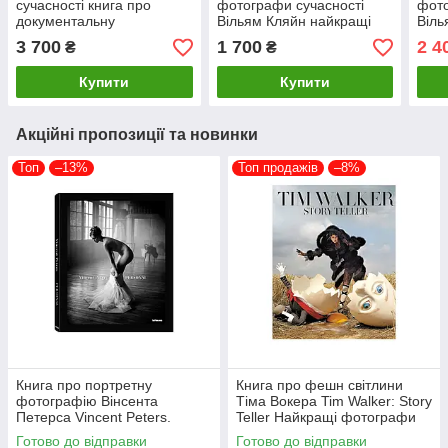
сучасності книга про
фотографи сучасності
фото
документальну
Вільям Кляйн найкращі
Віль
фотографію Henri Cartier-
фотографії William Klein:
Eggl
3 700
1 700
2 4
₴
₴
Bresson: Photographer
Celebration
книг
Купити
Купити
Акційні пропозиції та новинки
Топ
–13%
Топ продажів
–8%
Книга про портретну
Книга про фешн світлини
фотографію Вінсента
Тіма Вокера Tim Walker: Story
Петерса Vincent Peters.
Teller Найкращі фотографи
Personal Фотоальбоми
світу книги для фотографів
Готово до відправки
Готово до відправки