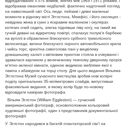
відредагованих з 375 знімків, знятих між 1969 і 1971 роками, і
відображав оманливе недбалий, фактично надточний погляд
на навколишній світ. Ось люди, пейзажі і дивні маленькі
моменти в рідному місті Эгглстона, Мемфісі, і його околицях -
невідома жінка в сукні з яскравим малюнком і окулярах
котячих очей сидить, злегка піднявши ліву ногу, на такий же
гучній дивані на відкритому повітрі; спалахує полум'я барбекю
на вугіллі в обрамленні блискучого срібного триколісного
велосипеда; вигини блискучого чорного автомобільного крила
і чийсь торс; крихітна сивоголова пані у вицвілому
домашньому халаті з квітковим принтом стояла в очікуванні і
здавалася карликом у величезному темному дверному прорізі
м'ятно-зеленої кімнати, єдиною видимою меблями якої є
лампа з абажуром на торці столу. Для цього видання Вільяма
Эгглстона Музей сучасного мистецтва зробив нові колірні
поділу оригінальних 35-міліметрових слайдів, випустивши
факсимільне видання, в якому колір буде по-новому
відповідати намірам фотографа.
Вільям Эглстон (William Eggleston) — сучасний
американський фотограф, основоположник кольоровий
художньої фотографії, один з представників документальної
фотографії.
У. Эглстон народився в багатій плантаторской сім'ї на