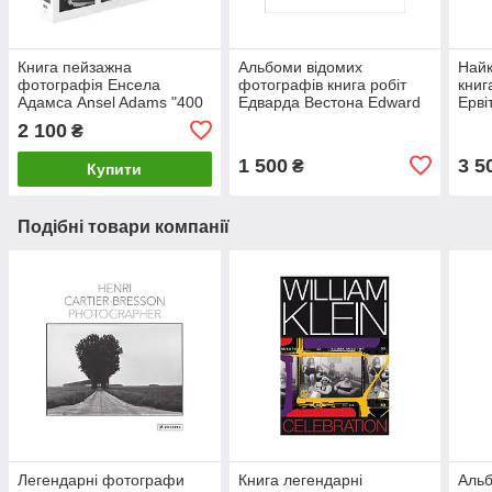
Книга пейзажна
Альбоми відомих
Найк
фотографія Енсела
фотографів книга робіт
книг
Адамса Ansel Adams "400
Едварда Вестона Edward
Ервіт
Photographs" (Тверда
Weston: One Hundred
фото
2 100
₴
палітурка) книги для
Twenty-five Photographs
фот
фотографів
1 500
3 5
₴
Купити
Подібні товари компанії
Легендарні фотографи
Книга легендарні
Альб