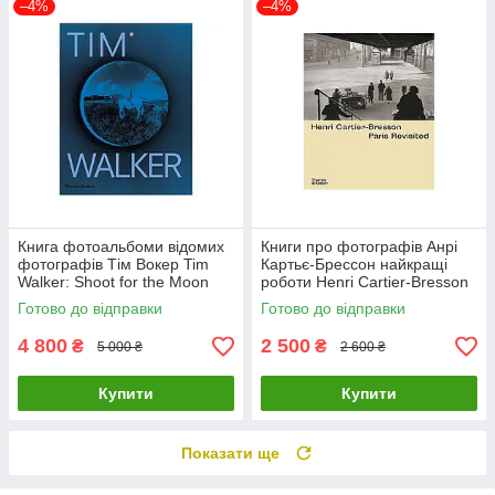
–4%
–4%
Книга фотоальбоми відомих
Книги про фотографів Анрі
фотографів Тім Вокер Tim
Картьє-Брессон найкращі
Walker: Shoot for the Moon
роботи Henri Cartier-Bresson
книги про фешн світлини
" Paris Revisited "
Готово до відправки
Готово до відправки
фотомистецтво
4 800
2 500
₴
₴
5 000 ₴
2 600 ₴
Купити
Купити
Показати ще