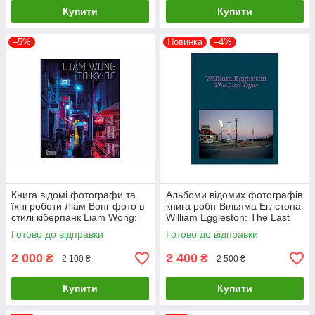
Купити
Купити
–5%
Новинка
–4%
Книга відомі фотографи та
Альбоми відомих фотографів
їхні роботи Ліам Вонг фото в
книга робіт Вільяма Еглстона
стилі кіберпанк Liam Wong:
William Eggleston: The Last
TOKYOO (М'яка палітурка)
Dyes книги про фотографію
Готово до відправки
Готово до відправки
2 000
2 400
₴
₴
2 100 ₴
2 500 ₴
Купити
Купити