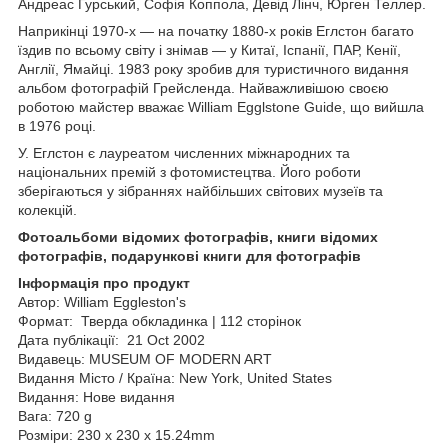
Андреас Гурський, Софія Коппола, Девід Лінч, Юрген Теллер.
Наприкінці 1970-х — на початку 1880-х років Еглстон багато
їздив по всьому світу і знімав — у Китаї, Іспанії, ПАР, Кенії,
Англії, Ямайці. 1983 року зробив для туристичного видання
альбом фотографій Грейсленда. Найважливішою своєю
роботою майстер вважає William Egglstone Guide, що вийшла
в 1976 році.
У. Еглстон є лауреатом численних міжнародних та
національних премій з фотомистецтва. Його роботи
зберігаються у зібраннях найбільших світових музеїв та
колекцій.
Фотоальбоми відомих фотографів, книги відомих
фотографів, подарункові книги для фотографів
Інформація про продукт
Автор: William Eggleston's
Формат: Тверда обкладинка | 112 сторінок
Дата публікації: 21 Oct 2002
Видавець: MUSEUM OF MODERN ART
Видання Місто / Країна: New York, United States
Видання: Нове видання
Вага: 720 g
Розміри: 230 x 230 x 15.24mm