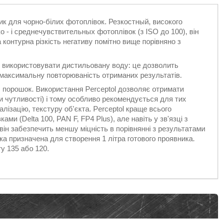
к для чорно-білих фотоплівок. Резкостный, високого
 - і среднечувствительных фотоплівок (з ISO до 100), він
а контурна різкість негативу помітно вище порівняно з
 використовувати дистильовану воду: це дозволить
є максимальну повторюваність отриманих результатів.
и, порошок. Використання Perceptol дозволяє отримати
ти чутливості) і тому особливо рекомендується для тих
лізацію, текстуру об'єкта. Perceptol краще всього
ами (Delta 100, PAN F, FP4 Plus), але навіть у зв'язці з
він забезпечить меншу міцність в порівнянні з результатами
ка призначена для створення 1 літра готового проявника.
у 135 або 120.