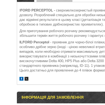
I
FORD PERCEPTOL -
сверхмелкозернистый проявни
дозволу. Розроблений спеціально для обробки низько
дає відмінні результати в цьому класі (деталізація т
обробкою в типових дрібнозернистих проявителях).
Для приготування робочого розчину рекомендується
збільшити термін життя робочого розчину і гаранту
ILFORD Perceptol
- проявник для чорно-білої плівк
особливо дрібне зерно (іноді - ціною невеликої втра
випадків, коли необхідно отримати максимальну дета
використовувати в комбінації з низькочуттєвими плівк
високочутливими Delta 400, HP5 Plus або Delta 3200 
стандартного проявника (наприклад, ID-11). 1 упаков
Цього достатньо для проявлення до 4 плівок формат
ІНФОРМАЦІЯ ДЛЯ ЗАМОВЛЕННЯ