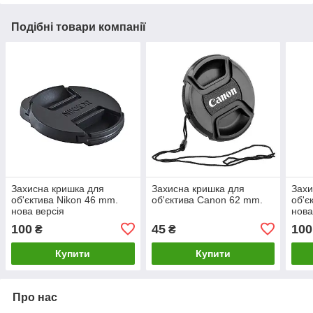
Подібні товари компанії
Захисна кришка для
Захисна кришка для
Захи
об'єктива Nikon 46 mm.
об'єктива Canon 62 mm.
об'є
нова версія
нова
100
45
100
₴
₴
Купити
Купити
Про нас