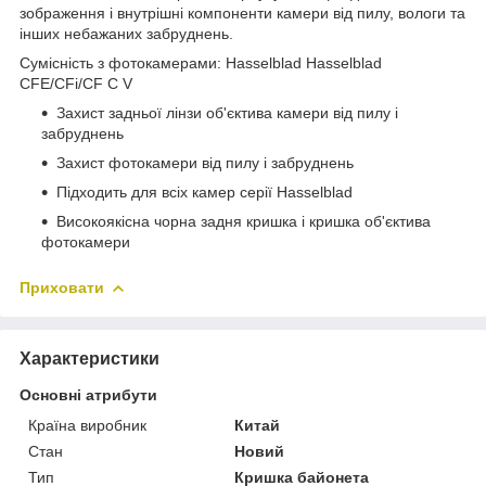
зображення і внутрішні компоненти камери від пилу, вологи та
інших небажаних забруднень.
Сумісність з фотокамерами: Hasselblad Hasselblad
CFE/CFi/CF C V
Захист задньої лінзи об'єктива камери від пилу і
забруднень
Захист фотокамери від пилу і забруднень
Підходить для всіх камер серії Hasselblad
Високоякісна чорна задня кришка і кришка об'єктива
фотокамери
Приховати
Характеристики
Основні атрибути
Країна виробник
Китай
Стан
Новий
Тип
Кришка байонета