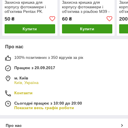
Захисна кришка для
Захисна кришка для
Захи
корпусу фотокамери і
корпусу фотокамери і
корп
об'єктива Pentax PK.
об'єктива з різьбою M39 -
об'є
L39.
50
60
200
₴
₴
Купити
Купити
Про нас
100% позитивних з 350 відгуків за рік
Працює з 20.09.2017
м. Київ
Київ, Україна
Контакти
Сьогодні працює з 10:00 до 20:00
Показати весь графік роботи
Про нас