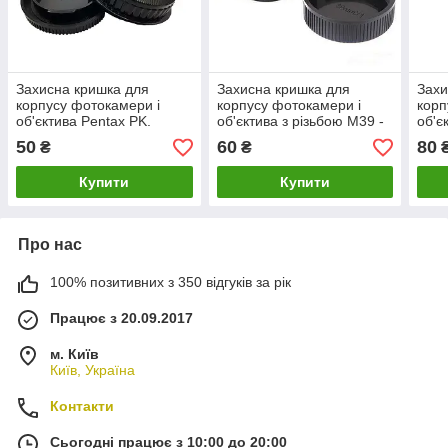
Захисна кришка для
Захисна кришка для
Захи
корпусу фотокамери і
корпусу фотокамери і
корп
об'єктива Pentax PK.
об'єктива з різьбою M39 -
об'є
L39.
50
60
80
₴
₴
Купити
Купити
Про нас
100% позитивних з 350 відгуків за рік
Працює з 20.09.2017
м. Київ
Київ, Україна
Контакти
Сьогодні працює з 10:00 до 20:00