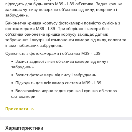
підходить для будь-якого M39 - L39 об'єктива. Задня кришка
захищає чутливу поверхню об'єктива від пилу, подряпин і
забруднень.
Байонетна кришка корпусу фотокамери повністю сумісна з
фотокамерами M39 - L39. При зберіганні камери без
об'єктива байонетна кришка корпусу захищає датчик
зображення і внутрішні компоненти камери від пилу, вологи та
інших небажаних забруднень.
Сумісність з фотокамерами і об'єктива M39 - L39
Захист задньої лінзи об'єктива камери від пилу і
забруднень
Захист фотокамери від пилу і забруднень
Підходить для всіх камер системи M39 - L39
Високоякісна чорна задня кришка і кришка об'єктива
фотокамери
Приховати
Характеристики